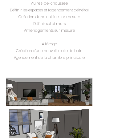
Au rez-de-chaussée
Définir les espaces et l'agencement général
Création d'une cuisine sur mesure
Définir sol et murs
Aménagements sur mesure
A l'étage
Création d'une nouvelle salle de bain
Agencement de la chambre principale